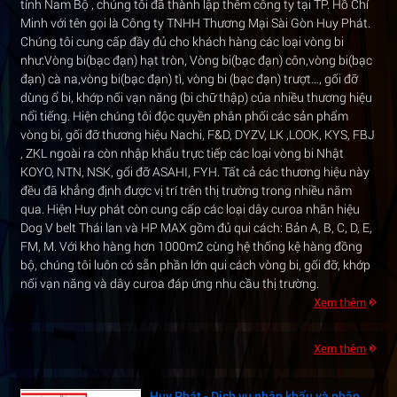
tỉnh Nam Bộ , chúng tôi đã thành lập thêm công ty tại TP. Hồ Chí
Minh với tên gọi là Công ty TNHH Thương Mại Sài Gòn Huy Phát.
Chúng tôi cung cấp đầy đủ cho khách hàng các loại vòng bi
như:Vòng bi(bạc đạn) hạt tròn, Vòng bi(bạc đạn) côn,vòng bi(bạc
đạn) cà na,vòng bi(bạc đạn) tì, vòng bi (bạc đạn) trượt…, gối đỡ
dùng ổ bi, khớp nối vạn năng (bi chữ thập) của nhiều thương hiệu
nổi tiếng. Hiện chúng tôi độc quyền phân phối các sản phẩm
vòng bi, gối đỡ thương hiệu Nachi, F&D, DYZV, LK ,LOOK, KYS, FBJ
, ZKL ngoài ra còn nhập khẩu trực tiếp các loại vòng bi Nhật
KOYO, NTN, NSK, gối đỡ ASAHI, FYH. Tất cả các thương hiệu này
đều đã khẳng định được vị trí trên thị trường trong nhiều năm
qua. Hiện Huy phát còn cung cấp các loại dây curoa nhãn hiệu
Cung cấp vòng bi cán thép công nghiệp -
Dog V belt Thái lan và HP MAX gồm đủ qui cách: Bản A, B, C, D, E,
Độ bền cao, chịu tải lớn
FM, M. Với kho hàng hơn 1000m2 cùng hệ thống kệ hàng đồng
Trong ngành luyện kim và sản xuất thép,
bộ, chúng tôi luôn có sẵn phần lớn qui cách vòng bi, gối đỡ, khớp
hệ thống máy cán phải hoạt động liên tục
nối vạn năng và dây curoa đáp ứng nhu cầu thị trường.
với cường độ cao và tải trọng lớn. Để đảm
Xem thêm
bảo dây chuyền vận hành...
Xem thêm
Huy Phát - Dịch vụ nhập khẩu và phân