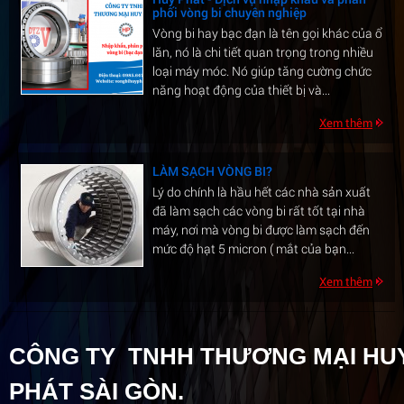
phối vòng bi chuyên nghiệp
Vòng bi hay bạc đạn là tên gọi khác của ổ
lăn, nó là chi tiết quan trọng trong nhiều
loại máy móc. Nó giúp tăng cường chức
năng hoạt động của thiết bị và...
Xem thêm
LÀM SẠCH VÒNG BI?
Lý do chính là hầu hết các nhà sản xuất
đã làm sạch các vòng bi rất tốt tại nhà
máy, nơi mà vòng bi được làm sạch đến
mức độ hạt 5 micron ( mắt của bạn...
Xem thêm
Ứng dụng của vòng bi hiện nay tại việt
nam
CÔNG TY TNHH THƯƠNG MẠI HU
1/ Vòng bi tròn có rãnh sâu: Là loại thông
dụng nhất bởi sự đa dạng về chủng loại: -
PHÁT SÀI GÒN.
Z: Nắp chặn bằng sắt ở một phía. - 2Z: