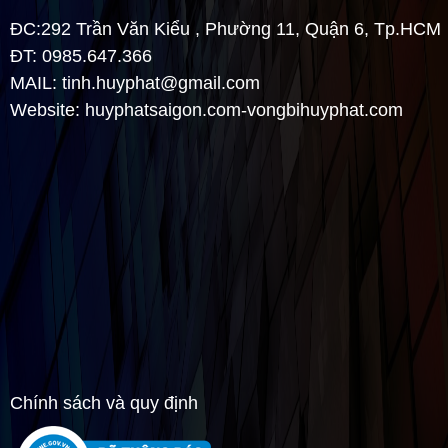
Nắp chặn bằng sắt...
ĐC:292 Trần Văn Kiểu , Phường 11, Quận 6, Tp.HCM
Xem thêm
ĐT: 0985.647.366
MAIL:
tinh.huyphat@gmail.com
QUY TRÌNH THÁO LẮP VÒNG BI
Website: huyphatsaigon.com-vongbihuyphat.com
Quy trình tháo lắp vòng biVòng bi là một
lình kiện rất phổ biến trong ngành cơ khí,
nó là một linh kiện rất quan trọng của
máy, nó ảnh hưởng trực tiếp đến...
Xem thêm
TÌM HIỂU QUÁ TRÌNH NHẬP KHẨU VÀ
PHÂN PHỐI VÒNG BI( BẠC ĐẠN)
Quý vị đang không chắc chắc rằng các sản phẩm dịch vụ nhập
khẩu và phân phối vòng bi( bạc đạn) là 100% hàng nước ngoài.
Vậy hãy để Huy Phát đảm bảo điều...
Xem thêm
Chính sách và quy định
ĐÔI NÉT VỀ THƯƠNG HIỆU VÒNG BI