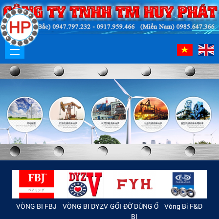
ACHI
VÒNG BI FBJ
VÒNG BI DYZV
GỐI ĐỠ DÙNG Ổ
Vòng Bi F&D
KH
BI