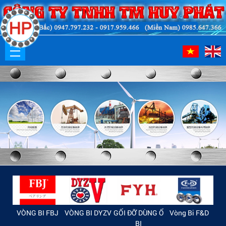
ACHI
VÒNG BI FBJ
VÒNG BI DYZV
GỐI ĐỠ DÙNG Ổ
Vòng Bi F&D
KH
BI