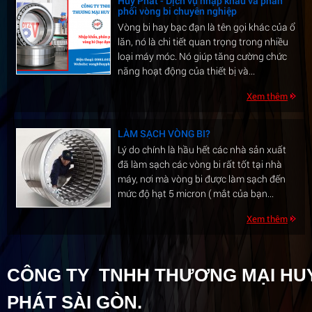
phối vòng bi chuyên nghiệp
Vòng bi hay bạc đạn là tên gọi khác của ổ
lăn, nó là chi tiết quan trọng trong nhiều
loại máy móc. Nó giúp tăng cường chức
năng hoạt động của thiết bị và...
Xem thêm
LÀM SẠCH VÒNG BI?
Lý do chính là hầu hết các nhà sản xuất
đã làm sạch các vòng bi rất tốt tại nhà
máy, nơi mà vòng bi được làm sạch đến
mức độ hạt 5 micron ( mắt của bạn...
Xem thêm
Ứng dụng của vòng bi hiện nay tại việt
nam
CÔNG TY TNHH THƯƠNG MẠI HU
1/ Vòng bi tròn có rãnh sâu: Là loại thông
dụng nhất bởi sự đa dạng về chủng loại: -
PHÁT SÀI GÒN.
Z: Nắp chặn bằng sắt ở một phía. - 2Z: