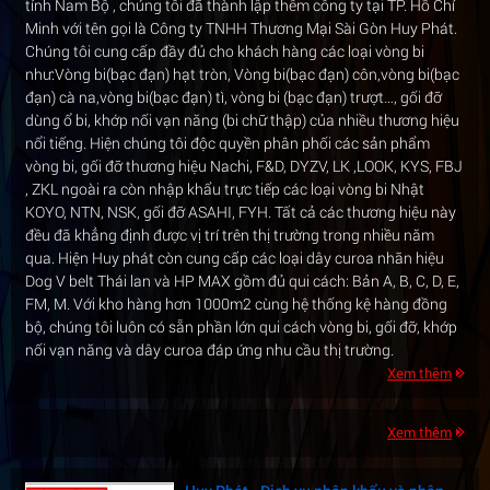
tỉnh Nam Bộ , chúng tôi đã thành lập thêm công ty tại TP. Hồ Chí
Minh với tên gọi là Công ty TNHH Thương Mại Sài Gòn Huy Phát.
Chúng tôi cung cấp đầy đủ cho khách hàng các loại vòng bi
như:Vòng bi(bạc đạn) hạt tròn, Vòng bi(bạc đạn) côn,vòng bi(bạc
đạn) cà na,vòng bi(bạc đạn) tì, vòng bi (bạc đạn) trượt…, gối đỡ
dùng ổ bi, khớp nối vạn năng (bi chữ thập) của nhiều thương hiệu
nổi tiếng. Hiện chúng tôi độc quyền phân phối các sản phẩm
vòng bi, gối đỡ thương hiệu Nachi, F&D, DYZV, LK ,LOOK, KYS, FBJ
, ZKL ngoài ra còn nhập khẩu trực tiếp các loại vòng bi Nhật
KOYO, NTN, NSK, gối đỡ ASAHI, FYH. Tất cả các thương hiệu này
đều đã khẳng định được vị trí trên thị trường trong nhiều năm
qua. Hiện Huy phát còn cung cấp các loại dây curoa nhãn hiệu
Cung cấp vòng bi cán thép công nghiệp -
Dog V belt Thái lan và HP MAX gồm đủ qui cách: Bản A, B, C, D, E,
Độ bền cao, chịu tải lớn
FM, M. Với kho hàng hơn 1000m2 cùng hệ thống kệ hàng đồng
Trong ngành luyện kim và sản xuất thép,
bộ, chúng tôi luôn có sẵn phần lớn qui cách vòng bi, gối đỡ, khớp
hệ thống máy cán phải hoạt động liên tục
nối vạn năng và dây curoa đáp ứng nhu cầu thị trường.
với cường độ cao và tải trọng lớn. Để đảm
Xem thêm
bảo dây chuyền vận hành...
Xem thêm
Huy Phát - Dịch vụ nhập khẩu và phân