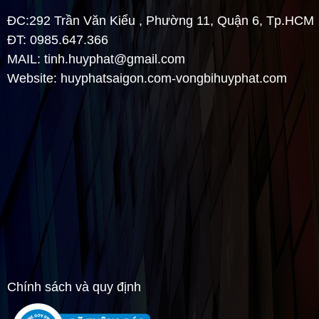
Nắp chặn bằng sắt...
ĐC:292 Trần Văn Kiểu , Phường 11, Quận 6, Tp.HCM
Xem thêm
ĐT: 0985.647.366
MAIL:
tinh.huyphat@gmail.com
QUY TRÌNH THÁO LẮP VÒNG BI
Website: huyphatsaigon.com-vongbihuyphat.com
Quy trình tháo lắp vòng biVòng bi là một
lình kiện rất phổ biến trong ngành cơ khí,
nó là một linh kiện rất quan trọng của
máy, nó ảnh hưởng trực tiếp đến...
Xem thêm
TÌM HIỂU QUÁ TRÌNH NHẬP KHẨU VÀ
PHÂN PHỐI VÒNG BI( BẠC ĐẠN)
Quý vị đang không chắc chắc rằng các sản phẩm dịch vụ nhập
khẩu và phân phối vòng bi( bạc đạn) là 100% hàng nước ngoài.
Vậy hãy để Huy Phát đảm bảo điều...
Xem thêm
Chính sách và quy định
ĐÔI NÉT VỀ THƯƠNG HIỆU VÒNG BI