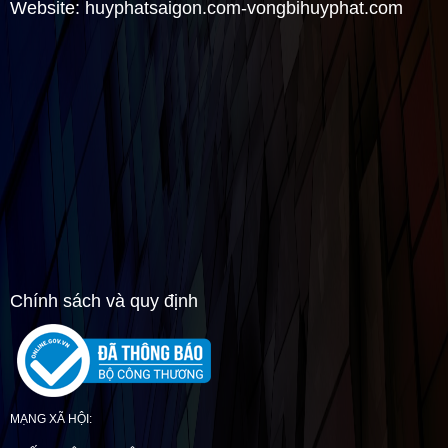
Website: huyphatsaigon.com-vongbihuyphat.com
nó là một linh kiện rất quan trọng của
máy, nó ảnh hưởng trực tiếp đến...
Xem thêm
TÌM HIỂU QUÁ TRÌNH NHẬP KHẨU VÀ
PHÂN PHỐI VÒNG BI( BẠC ĐẠN)
Quý vị đang không chắc chắc rằng các sản phẩm dịch vụ nhập
khẩu và phân phối vòng bi( bạc đạn) là 100% hàng nước ngoài.
Vậy hãy để Huy Phát đảm bảo điều...
Xem thêm
ĐÔI NÉT VỀ THƯƠNG HIỆU VÒNG BI
Chính sách và quy định
NACHI - ĐỊA CHỈ CUNG CẤP VÒNG BI UY
TÍN
Vòng bi Nachi sản phẩm thương hiệu đến từ xứ sở hoa anh đào
thì không ai mà không biết đến sản phẩm này. Dưới bài viết này là
những thông tin cơ bản về...
MẠNG XÃ HỘI:
Xem thêm