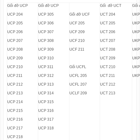
Gối đỡ UCP
Gối đỡ UCP
Gối đỡ UCT
Gối
UCP 204
UCP 305
Gối đỡ UCF
UCT 204
UKP
UCP 205
UCP 306
UCF 205
UCT 205
UKP
UCP 206
UCP 307
UCF 209
UCT 206
UKP
UCP 207
UCP 308
UCF 210
UCT 207
UKP
UCP 208
UCP 309
UCF 211
UCT 208
UKP
UCP 209
UCP 310
UCT 209
UKP
UCP 210
UCP 311
Gối UCFL
UCT 210
UKP
UCP 211
UCP 312
UCFL 205
UCT 211
UKP
UCP 212
UCP 313
UCFL 207
UCT 212
UCP 213
UCP 314
UCLF 209
UCT 213
UCP 214
UCP 315
UCP 215
UCP 316
UCP 216
UCP 317
UCP 217
UCP 318
UCP 218