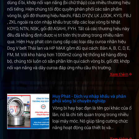
dùng ổ bi, khớp nối vạn năng (bi chữ thập) của nhiều thương hiệu
nổi tiếng. Hiện chúng tôi độc quyền phân phối các sản phẩm
vòng bi, gối đỡ thương hiệu Nachi, F&D, DYZV, LK ,LOOK, KYS, FBJ
, ZKL ngoài ra còn nhập khẩu trực tiếp các loại vòng bi Nhật
KOYO, NTN, NSK, gối đỡ ASAHI, FYH. Tất cả các thương hiệu này
Cung cấp vòng bi cán thép công nghiệp -
Độ bền cao, chịu tải lớn
đều đã khẳng định được vị trí trên thị trường trong nhiều năm
Trong ngành luyện kim và sản xuất thép,
qua. Hiện Huy phát còn cung cấp các loại dây curoa nhãn hiệu
hệ thống máy cán phải hoạt động liên tục
Dog V belt Thái lan và HP MAX gồm đủ qui cách: Bản A, B, C, D, E,
với cường độ cao và tải trọng lớn. Để đảm
FM, M. Với kho hàng hơn 1000m2 cùng hệ thống kệ hàng đồng
bảo dây chuyền vận hành...
bộ, chúng tôi luôn có sẵn phần lớn qui cách vòng bi, gối đỡ, khớp
nối vạn năng và dây curoa đáp ứng nhu cầu thị trường.
Xem thêm
Xem thêm
Huy Phát - Dịch vụ nhập khẩu và phân
phối vòng bi chuyên nghiệp
Vòng bi hay bạc đạn là tên gọi khác của ổ
lăn, nó là chi tiết quan trọng trong nhiều
loại máy móc. Nó giúp tăng cường chức
năng hoạt động của thiết bị và...
Xem thêm