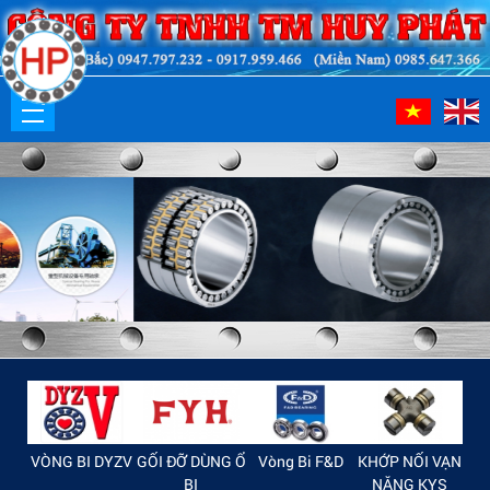
FBJ
VÒNG BI DYZV
GỐI ĐỠ DÙNG Ổ
Vòng Bi F&D
KHỚP NỐI VẠN
VÒ
BI
NĂNG KYS