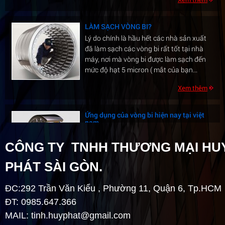
LÀM SẠCH VÒNG BI?
Lý do chính là hầu hết các nhà sản xuất
đã làm sạch các vòng bi rất tốt tại nhà
máy, nơi mà vòng bi được làm sạch đến
mức độ hạt 5 micron ( mắt của bạn...
Xem thêm
Ứng dụng của vòng bi hiện nay tại việt
nam
1/ Vòng bi tròn có rãnh sâu: Là loại thông
dụng nhất bởi sự đa dạng về chủng loại: -
Z: Nắp chặn bằng sắt ở một phía. - 2Z:
CÔNG TY TNHH THƯƠNG MẠI HU
Nắp chặn bằng sắt...
PHÁT SÀI GÒN.
Xem thêm
ĐC:292 Trần Văn Kiểu , Phường 11, Quận 6, Tp.HCM
QUY TRÌNH THÁO LẮP VÒNG BI
ĐT: 0985.647.366
Quy trình tháo lắp vòng biVòng bi là một
MAIL:
tinh.huyphat@gmail.com
lình kiện rất phổ biến trong ngành cơ khí,