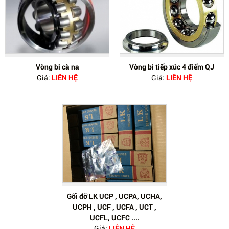
Vòng bi cà na
Vòng bi tiếp xúc 4 điểm QJ
Giá:
LIÊN HỆ
Giá:
LIÊN HỆ
Gối đỡ LK UCP , UCPA, UCHA,
UCPH , UCF , UCFA , UCT ,
UCFL, UCFC ....
Giá:
LIÊN HỆ